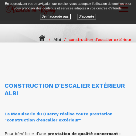
En poursuivant votre navigation sur ce site, vous acceptez l'utilisation de cookies pour
Toggl
vous proposer des contenus et services adaptés à vos centres d'intérêts.
naviga
Je n'accepte pas
Albi
construction d'escalier extérieur
CONSTRUCTION D'ESCALIER EXTÉRIEUR
ALBI
La Menuiserie du Quercy réalise toute prestation
"construction d'escalier extérieur"
Pour bénéficier d'une
prestation de qualité concernant :