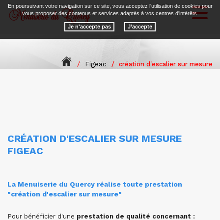
En poursuivant votre navigation sur ce site, vous acceptez l'utilisation de cookies pour
Toggl
vous proposer des contenus et services adaptés à vos centres d'intérêts.
naviga
Je n'accepte pas
Figeac
création d'escalier sur mesure
CRÉATION D'ESCALIER SUR MESURE
FIGEAC
La Menuiserie du Quercy réalise toute prestation
"création d'escalier sur mesure"
Pour bénéficier d'une
prestation de qualité concernant :