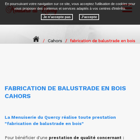
En poursuivant votre navigation sur ce site, vous acceptez l'utilisation de cookies pour
Toggl
vous proposer des contenus et services adaptés à vos centres d'intérêts.
naviga
Je n'accepte pas
Cahors
fabrication de balustrade en bois
FABRICATION DE BALUSTRADE EN BOIS
CAHORS
La Menuiserie du Quercy réalise toute prestation
"fabrication de balustrade en bois"
Pour bénéficier d'une
prestation de qualité concernant :