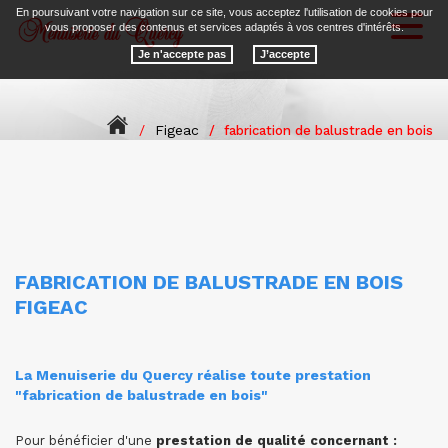
En poursuivant votre navigation sur ce site, vous acceptez l'utilisation de cookies pour
Toggl
vous proposer des contenus et services adaptés à vos centres d'intérêts.
naviga
Je n'accepte pas
Figeac
fabrication de balustrade en bois
FABRICATION DE BALUSTRADE EN BOIS
FIGEAC
La Menuiserie du Quercy réalise toute prestation
"fabrication de balustrade en bois"
Pour bénéficier d'une
prestation de qualité concernant :