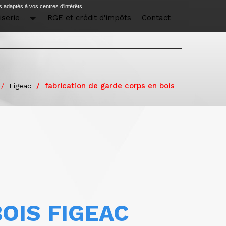
s adaptés à vos centres d'intérêts.
serie
RGE et crédit d'impôts
Contact
fabrication de garde corps en bois
Figeac
OIS FIGEAC