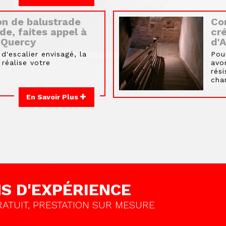
ion de balustrade
Con
de, faites appel à
cré
 Quercy
d'A
d'escalier envisagé, la
Pou
réalise votre
avo
rés
cha
En Savoir Plus
NS D'EXPÉRIENCE
ATUIT, PRESTATION SUR MESURE