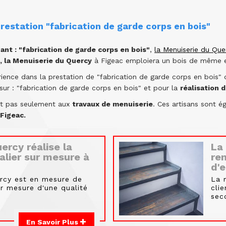
restation "fabrication de garde corps en bois"
nt : "fabrication de garde corps en bois"
,
la Menuiserie du Que
, la Menuiserie du Quercy
à Figeac emploiera un bois de même es
ience dans la prestation de "fabrication de garde corps en bois
sur : "fabrication de garde corps en bois" et pour la
réalisation 
nt pas seulement aux
travaux de menuiserie
. Ces artisans sont
 Figeac.
ercy réalise la
La 
calier sur mesure à
re
d'
rcy est en mesure de
La 
ur mesure d'une qualité
cli
sec
En Savoir Plus