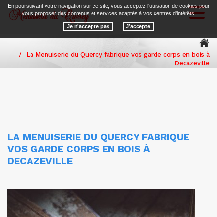
En poursuivant votre navigation sur ce site, vous acceptez l'utilisation de cookies pour
Toggl
vous proposer des contenus et services adaptés à vos centres d'intérêts.
naviga
Je n'accepte pas
La Menuiserie du Quercy fabrique vos garde corps en bois à
Decazeville
LA MENUISERIE DU QUERCY FABRIQUE
VOS GARDE CORPS EN BOIS À
DECAZEVILLE