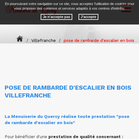
En poursuivant votre navigation sur ce site, vous acceptez l'utilisation de cookies pour
Toggl
vous proposer des contenus et services adaptés à vos centres d'intérêts.
naviga
Je n'accepte pas
Villefranche
pose de rambarde d'escalier en bois
POSE DE RAMBARDE D'ESCALIER EN BOIS
VILLEFRANCHE
La Menuiserie du Quercy réalise toute prestation "pose
de rambarde d'escalier en bois"
Pour bénéficier d'une
prestation de qualité concernant :